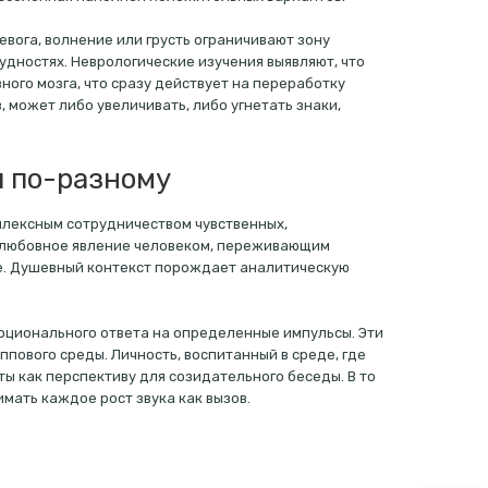
вога, волнение или грусть ограничивают зону
дностях. Неврологические изучения выявляют, что
ого мозга, что сразу действует на переработку
 может либо увеличивать, либо угнетать знаки,
я по-разному
лексным сотрудничеством чувственных,
к любовное явление человеком, переживающим
ие. Душевный контекст порождает аналитическую
оционального ответа на определенные импульсы. Эти
пового среды. Личность, воспитанный в среде, где
ы как перспективу для созидательного беседы. В то
имать каждое рост звука как вызов.