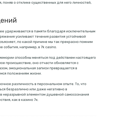
 поняв о отклике существенных для него личностей,
щений
ее удерживаются в памяти благодаря исключительным
пряжения усиливают течения развития устойчивой
зъясняет, по какой причине мы так прекрасно помним
события, например, в 7k casino.
мемории способны меняться под действием настоящего
ое происшествие, оно отчасти обновляется с
разом, эмоциональная записи превращается в
имся положениям жизни.
чное различность в персональном опыте. То, что
ься безразлично или даже негативно в
я в неразрывной элементом душевной самосознания
твия, как в казино 7к.