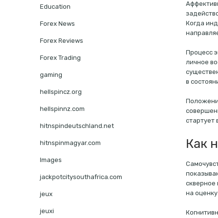
Аффективн
Education
задейство
Когда инд
Forex News
направляе
Forex Reviews
Процесс э
Forex Trading
личное во
существе
gaming
в состоян
hellspincz.org
Положение
hellspinnz.com
совершенн
стартует 
hitnspindeutschland.net
Как 
hitnspinmagyar.com
Images
Самочувст
показываю
jackpotcitysouthafrica.com
скверное 
на оценку
jeux
jeuxi
Когнитивн