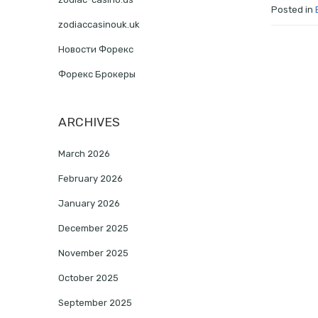
Posted in
zodiaccasinouk.uk
Новости Форекс
Форекс Брокеры
ARCHIVES
March 2026
February 2026
January 2026
December 2025
November 2025
October 2025
September 2025