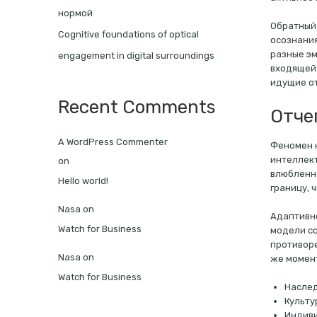
нормой
Обратный 
Cognitive foundations of optical
осознания
разные эм
engagement in digital surroundings
входящей 
идущие от
Recent Comments
Отче
A WordPress Commenter
Феномен 
интеллек
on
влюбленно
Hello world!
границу, 
Nasa
on
Адаптивно
Watch for Business
модели со
противоре
Nasa
on
же момент
Watch for Business
Наслед
Культу
Индиви