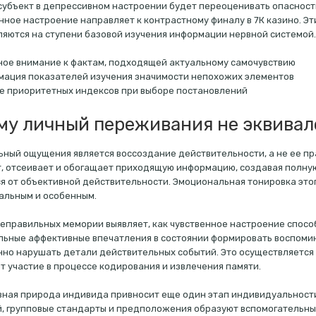
убъект в депрессивном настроении будет переоценивать опасности
ное настроение направляет к контрастному финалу в 7К казино. Э
яются на ступени базовой изучения информации нервной системой.
ное внимание к фактам, подходящей актуальному самочувствию
мация показателей изучения значимости непохожих элементов
е приоритетных индексов при выборе постановлений
му личный переживания не эквивал
ный ощущения является воссоздание действительности, а не ее пр
, отсеивает и обогащает приходящую информацию, создавая полную
я от объективной действительности. Эмоциональная тонировка этог
альным и особенным.
еправильных мемории выявляет, как чувственное настроение спосо
ьные аффективные впечатления в состоянии формировать воспомина
но нарушать детали действительных событий. Это осуществляется 
 участие в процессе кодирования и извлечения памяти.
ная природа индивида привносит еще один этап индивидуальности
, групповые стандарты и предположения образуют вспомогательны