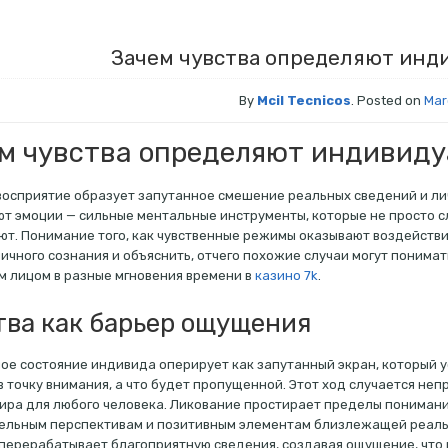
Зачем чувства определяют инд
By
Mcil Tecnicos
.
Posted on
Mar
м чувства определяют индивид
осприятие образует запутанное смешение реальных сведений и ли
т эмоции — сильные ментальные инструменты, которые не просто с
т. Понимание того, как чувственные режимы оказывают воздействи
ичного сознания и объяснить, отчего похожие случаи могут поним
 лицом в разные мгновения времени в
казино 7k
.
тва как барьер ощущения
ое состояние индивида оперирует как запутанный экран, который 
в точку внимания, а что будет пропущенной. Этот ход случается не
ира для любого человека. Ликование простирает пределы понимани
льным перспективам и позитивным элементам близлежащей реально
перерабатывает благоприятную сведения, создавая ощущение, что