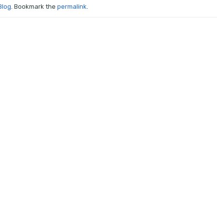
Blog
. Bookmark the
permalink
.