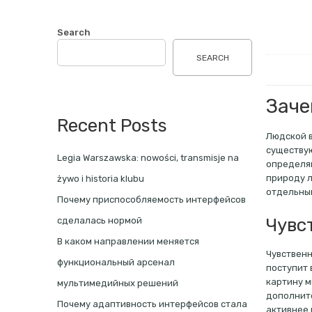
Search
SEARCH
Заче
Recent Posts
Людской в
существую
Legia Warszawska: nowości, transmisje na
определяю
природу л
żywo i historia klubu
отдельным
Почему приспособляемость интерфейсов
Чувс
сделалась нормой
В каком направлении меняется
Чувственн
функциональный арсенал
поступит 
картину м
мультимедийных решений
дополните
Почему адаптивность интерфейсов стала
активнее 