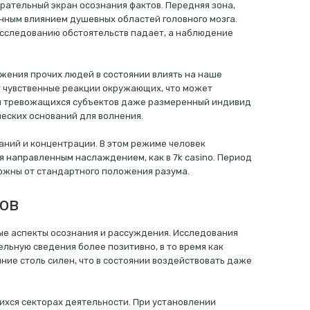
ательный экран осознания фактов. Передняя зона,
нным влиянием душевных областей головного мозга.
исследованию обстоятельств падает, а наблюдение
жения прочих людей в состоянии влиять на наше
т чувственные реакции окружающих, что может
ии тревожащихся субъектов даже размеренный индивид
ческих оснований для волнения.
ний и концентрации. В этом режиме человек
я направленным наслаждением, как в 7k casino. Период
ожны от стандартного положения разума.
ов
ые аспекты осознания и рассуждения. Исследования
льную сведения более позитивно, в то время как
ие столь силен, что в состоянии воздействовать даже
ихся секторах деятельности. При установлении