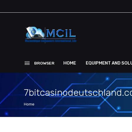
HOME
EQUIPMENT AND SOL
BROWSER
7bitcasinodeutschland.
Home