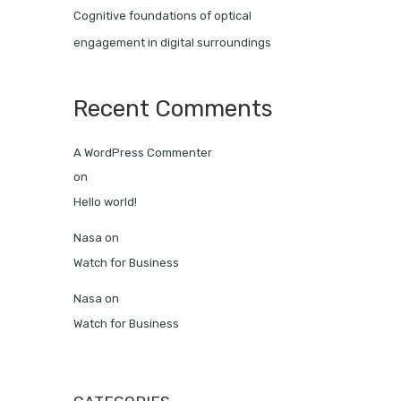
Cognitive foundations of optical
engagement in digital surroundings
Recent Comments
A WordPress Commenter
on
Hello world!
Nasa
on
Watch for Business
Nasa
on
Watch for Business