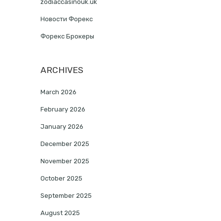
zodiaccasinouk.uk
Новости Форекс
Форекс Брокеры
ARCHIVES
March 2026
February 2026
January 2026
December 2025
November 2025
October 2025
September 2025
August 2025