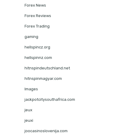
Forex News
Forex Reviews
Forex Trading
gaming
hellspincz.org
hellspinnz.com
hitnspindeutschland.net
hitnspinmagyar.com
Images
jackpotcitysouthafrica.com
jeux
jeuxi
joocasinoslovenija.com