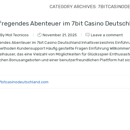
CATEGORY ARCHIVES:
7BITCASINOD
fregendes Abenteuer im 7bit Casino Deutsch
By Mcil Tecnicos
November 21, 2025
Leave a comment
gendes Abenteuer im 7bit Casino Deutschland Inhaltsverzeichnis Einfü
thoden Kundensupport Häufig gestellte Fragen Einführung Willkommen 
elhäuser, das eine Vielzahl von Möglichkeiten für Glücksspiel-Enthusiast
hen Bonusangeboten und einer benutzerfreundlichen Plattform hat sich 
e
7bitcasinodeutschland.com