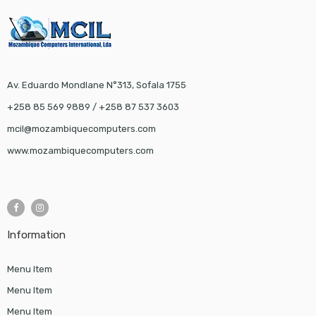
Av. Eduardo Mondlane N°313, Sofala 1755
+258 85 569 9889 / +258 87 537 3603
mcil@mozambiquecomputers.com
www.mozambiquecomputers.com
Information
Menu Item
Menu Item
Menu Item