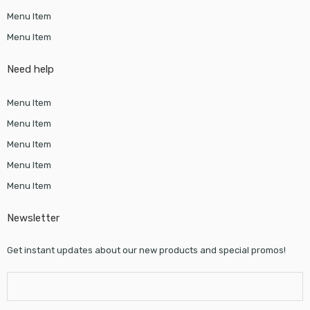
Menu Item
Menu Item
Need help
Menu Item
Menu Item
Menu Item
Menu Item
Menu Item
Newsletter
Get instant updates about our new products and special promos!