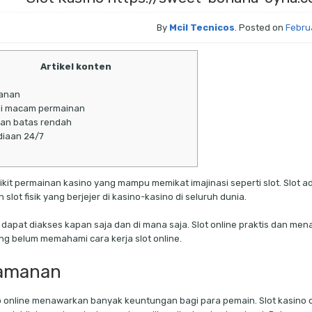
By
Mcil Tecnicos
.
Posted on
Febru
Artikel konten
anan
i macam permainan
an batas rendah
diaan 24/7
kit permainan kasino yang mampu memikat imajinasi seperti slot. Slot a
slot fisik yang berjejer di kasino-kasino di seluruh dunia.
e dapat diakses kapan saja dan di mana saja. Slot online praktis dan m
g belum memahami cara kerja slot online.
amanan
o online menawarkan banyak keuntungan bagi para pemain. Slot kasino o