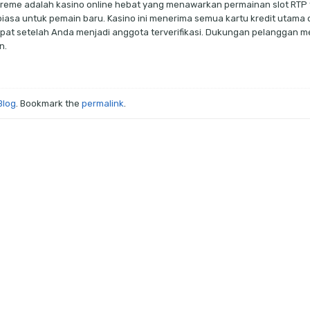
reme adalah kasino online hebat yang menawarkan permainan slot RTP 
biasa untuk pemain baru. Kasino ini menerima semua kartu kredit utama
at setelah Anda menjadi anggota terverifikasi. Dukungan pelanggan me
n.
Blog
. Bookmark the
permalink
.