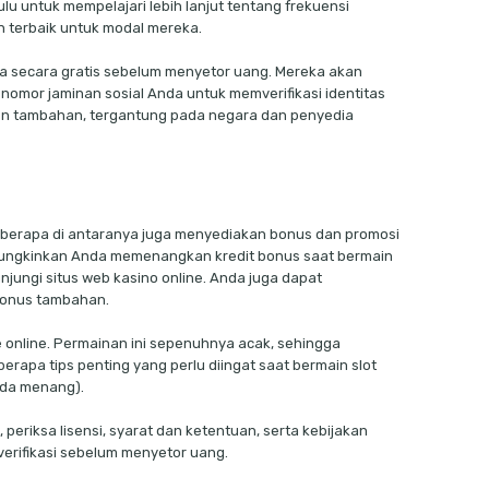
u untuk mempelajari lebih lanjut tentang frekuensi
n terbaik untuk modal mereka.
a secara gratis sebelum menyetor uang. Mereka akan
r nomor jaminan sosial Anda untuk memverifikasi identitas
n tambahan, tergantung pada negara dan penyedia
eberapa di antaranya juga menyediakan bonus dan promosi
emungkinkan Anda memenangkan kredit bonus saat bermain
njungi situs web kasino online. Anda juga dapat
 bonus tambahan.
 online. Permainan ini sepenuhnya acak, sehingga
apa tips penting yang perlu diingat saat bermain slot
Anda menang).
 periksa lisensi, syarat dan ketentuan, serta kebijakan
verifikasi sebelum menyetor uang.