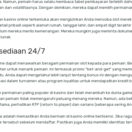
. Namun, pemain harus selalu membaca tabel pembayaran terlebih dahul
 dan volatilitasnya. Dengan demikian, mereka dapat memilih permaina
n kasino online terkemuka akan mengizinkan Anda mencoba slot merek
tail pribadi seperti alamat rumah, tanggal lahir, dan empat digit terakhi
lum mereka merilis kemenangan. Mereka mungkin juga meminta dokume
lunak.
sediaan 24/7
line dapat menawarkan beragam permainan slot kepada para pemain. B
utan untuk menarik pemain. Ini termasuk promo "bet-and-get" yang m
ntu. Anda dapat mengetahui lebih lanjut tentang bonus ini dengan mengu
ipasi dalam turnamen atau program loyalitas untuk mendapatkan kredit
h permainan paling populer di kasino dan telah merambah ke dunia game
lan pemain tidak memengaruhi peluang menang mereka. Namun, ada beber
rtama, perhatikan RTP (return to player) dan varians (seberapa sering 
ya adalah memastikan Anda bermain di kasino online berlisensi. Jika ragu,
s tersebut sebelum mendaftar. Pastikan juga Anda memiliki identitas ter