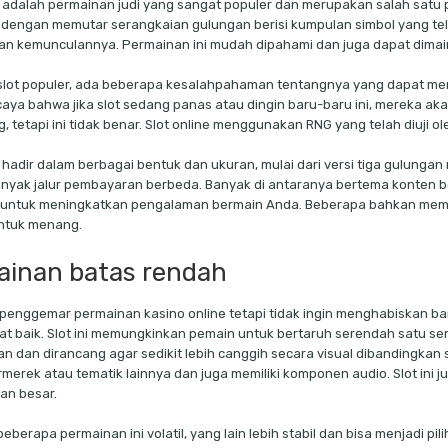
e adalah permainan judi yang sangat populer dan merupakan salah satu
ja dengan memutar serangkaian gulungan berisi kumpulan simbol yang 
n kemunculannya. Permainan ini mudah dipahami dan juga dapat dimaink
slot populer, ada beberapa kesalahpahaman tentangnya yang dapat me
caya bahwa jika slot sedang panas atau dingin baru-baru ini, mereka 
 tetapi ini tidak benar. Slot online menggunakan RNG yang telah diuji 
e hadir dalam berbagai bentuk dan ukuran, mulai dari versi tiga gulungan 
nyak jalur pembayaran berbeda. Banyak di antaranya bertema konten b
l untuk meningkatkan pengalaman bermain Anda. Beberapa bahkan memi
untuk menang.
ainan batas rendah
 penggemar permainan kasino online tetapi tidak ingin menghabiskan b
t baik. Slot ini memungkinkan pemain untuk bertaruh serendah satu sen 
 dan dirancang agar sedikit lebih canggih secara visual dibandingkan 
merek atau tematik lainnya dan juga memiliki komponen audio. Slot in
n besar.
eberapa permainan ini volatil, yang lain lebih stabil dan bisa menjadi p