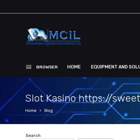
HOME
EQUIPMENT AND SOL
BROWSER
Slot Kasino https://swee
Home
Blog
Search