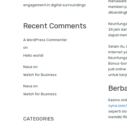
menawarka
engagement in digital surroundings
memberi pa
dibandingk
Recent Comments
Keuntungan
24 jam dan
dapat meng
A WordPress Commenter
Selain itu
on
internet y
Hello world!
Keuntungan
Bonus-bon
Nasa
on
judi onli
Watch for Business
untuk berj
Nasa
on
Berb
Watch for Business
Kasino on
oyna.com/i
seperti sl
memiliki 
CATEGORIES