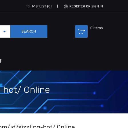
WISHLIST
0
REGISTER OR SIGN IN
0
Items
T
-hot/ Online
om/id/sizzling-hot/ Online