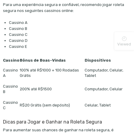
Para uma experiência segura e confiável, recomendo jogar roleta
segura nos seguintes cassinos online:
Cassino A
Cassino B
Cassino C
Cassino D
Viewed
Cassino E
Cassino
Bônus de Boas-Vindas
Dispositivos
Cassino
100% até R$1000 + 100 Rodadas
Computador, Celular,
A
Grátis
Tablet
Cassino
200% até R$1500
Computador, Celular
B
Cassino
R$20 Grátis (sem depósito)
Celular, Tablet
C
Dicas para Jogar e Ganhar na Roleta Segura
Para aumentar suas chances de ganhar na roleta segura, é