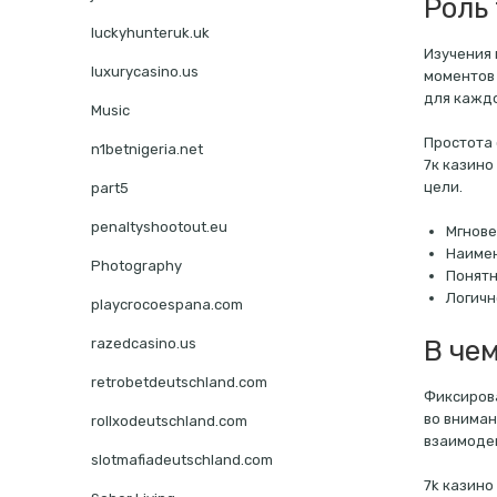
Роль
luckyhunteruk.uk
Изучения 
luxurycasino.us
моментов 
для каждо
Music
Простота 
n1betnigeria.net
7к казино
цели.
part5
penaltyshootout.eu
Мгнове
Наимен
Photography
Понятн
Логичн
playcrocoespana.com
В че
razedcasino.us
retrobetdeutschland.com
Фиксирова
во вниман
rollxodeutschland.com
взаимоде
slotmafiadeutschland.com
7k казино