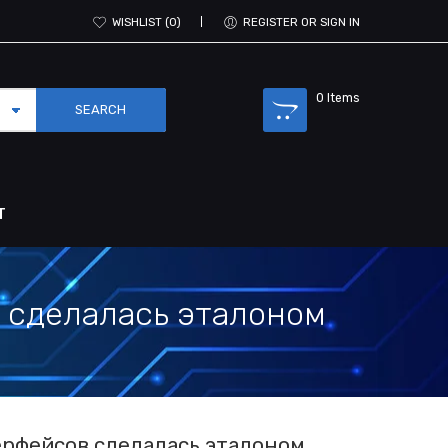
WISHLIST
0
REGISTER OR SIGN IN
0
Items
T
 сделалась эталоном
ерфейсов сделалась эталоном