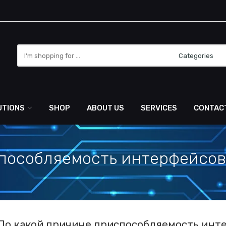
Search
here
UTIONS
SHOP
ABOUT US
SERVICES
CONTAC
способляемость интерфейсов
По какой причине приспособляемость инт