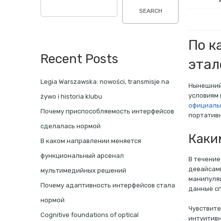
SEARCH
По к
Recent Posts
этал
Legia Warszawska: nowości, transmisje na
Нынешний 
условиям 
żywo i historia klubu
официаль
Почему приспособляемость интерфейсов
портативн
сделалась нормой
Каки
В каком направлении меняется
функциональный арсенал
В течени
девайсами
мультимедийных решений
манипуляц
Почему адаптивность интерфейсов стала
данные сп
нормой
Чувствит
Cognitive foundations of optical
интуитивн