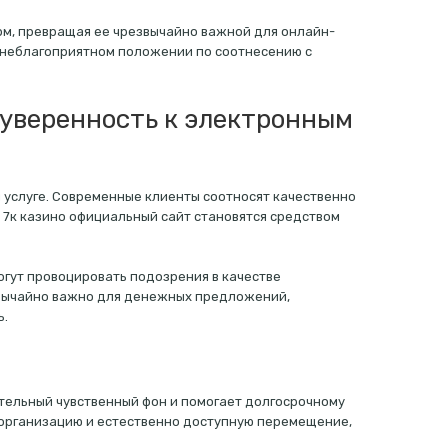
рм, превращая ее чрезвычайно важной для онлайн-
в неблагоприятном положении по соотнесению с
уверенность к электронным
 услуге. Современные клиенты соотносят качественно
7к казино официальный сайт становятся средством
гут провоцировать подозрения в качестве
вычайно важно для денежных предложений,
ь.
ельный чувственный фон и помогает долгосрочному
 организацию и естественно доступную перемещение,