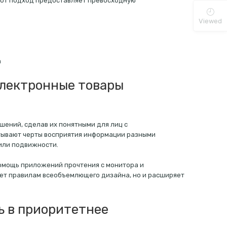
Этот подход предоставляет превосходную
Viewed
а
электронные товары
ений, сделав их понятными для лиц с
тывают черты восприятия информации разными
или подвижности.
помощь приложений прочтения с монитора и
ет правилам всеобъемлющего дизайна, но и расширяет
ь в приоритетнее