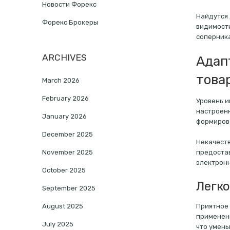
Новости Форекс
Найдутся 
Форекс Брокеры
видимости
соперник
ARCHIVES
Адап
това
March 2026
February 2026
Уровень и
настроенн
January 2026
формирова
December 2025
Некачеств
November 2025
предоста
электронн
October 2025
Легк
September 2025
August 2025
Приятное
применени
July 2025
что умень