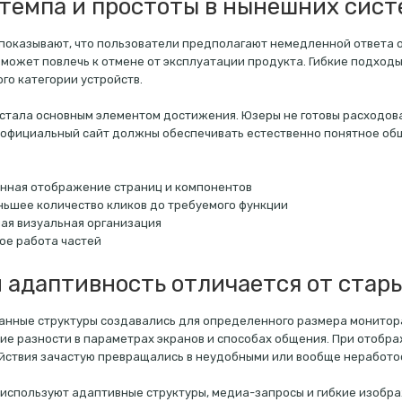
 темпа и простоты в нынешних сис
показывают, что пользователи предполагают немедленной ответа о
может повлечь к отмене от эксплуатации продукта. Гибкие подход
го категории устройств.
стала основным элементом достижения. Юзеры не готовы расходова
 официальный сайт должны обеспечивать естественно понятное об
нная отображение страниц и компонентов
ьшее количество кликов до требуемого функции
ая визуальная организация
ое работа частей
м адаптивность отличается от стар
нные структуры создавались для определенного размера монитора
ие разности в параметрах экранов и способах общения. При отобр
йствия зачастую превращались в неудобными или вообще неработо
 используют адаптивные структуры, медиа-запросы и гибкие изобр