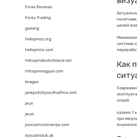
визу
Forex Reviews
Актуальн
Forex Trading
понятным 
целей юзе
gaming
Минималис
hellspincz.org
системы с
hellspinnz.com
перерабо
hitnspindeutschland.net
Как 
hitnspinmagyar.com
ситу
Images
Современн
jackpotcitysouthafrica.com
эксплуата
опций.
jeux
казино 7 
jeuxi
при медл
joocasinoslovenija.com
Аналогичн
joocasinouk.uk