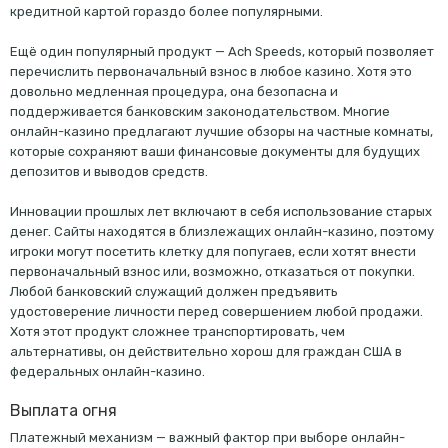
кредитной картой гораздо более популярными.
Ещё один популярный продукт — Ach Speeds, который позволяет
перечислить первоначальный взнос в любое казино. Хотя это
довольно медленная процедура, она безопасна и
поддерживается банковским законодательством. Многие
онлайн-казино предлагают лучшие обзоры на частные комнаты,
которые сохраняют ваши финансовые документы для будущих
депозитов и выводов средств.
Инновации прошлых лет включают в себя использование старых
денег. Сайты находятся в близлежащих онлайн-казино, поэтому
игроки могут посетить клетку для попугаев, если хотят внести
первоначальный взнос или, возможно, отказаться от покупки.
Любой банковский служащий должен предъявить
удостоверение личности перед совершением любой продажи.
Хотя этот продукт сложнее транспортировать, чем
альтернативы, он действительно хорош для граждан США в
федеральных онлайн-казино.
Выплата огня
Платежный механизм — важный фактор при выборе онлайн-