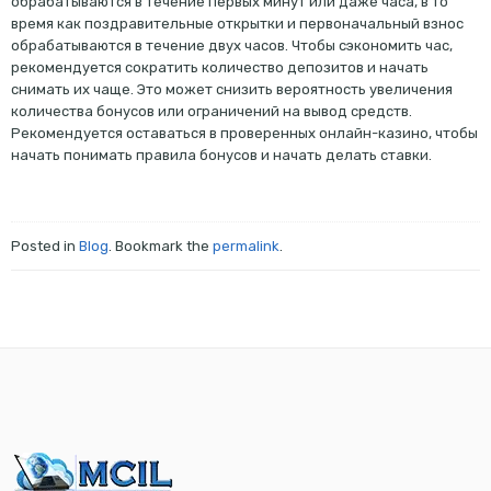
обрабатываются в течение первых минут или даже часа, в то
время как поздравительные открытки и первоначальный взнос
обрабатываются в течение двух часов. Чтобы сэкономить час,
рекомендуется сократить количество депозитов и начать
снимать их чаще. Это может снизить вероятность увеличения
количества бонусов или ограничений на вывод средств.
Рекомендуется оставаться в проверенных онлайн-казино, чтобы
начать понимать правила бонусов и начать делать ставки.
Posted in
Blog
. Bookmark the
permalink
.