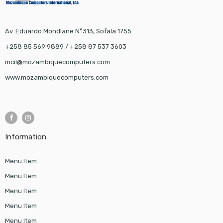
Av. Eduardo Mondlane N°313, Sofala 1755
+258 85 569 9889 / +258 87 537 3603
mcil@mozambiquecomputers.com
www.mozambiquecomputers.com
Information
Menu Item
Menu Item
Menu Item
Menu Item
Menu Item