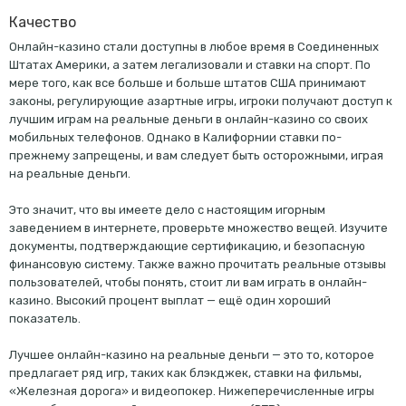
Качество
Онлайн-казино стали доступны в любое время в Соединенных
Штатах Америки, а затем легализовали и ставки на спорт. По
мере того, как все больше и больше штатов США принимают
законы, регулирующие азартные игры, игроки получают доступ к
лучшим играм на реальные деньги в онлайн-казино со своих
мобильных телефонов. Однако в Калифорнии ставки по-
прежнему запрещены, и вам следует быть осторожными, играя
на реальные деньги.
Это значит, что вы имеете дело с настоящим игорным
заведением в интернете, проверьте множество вещей. Изучите
документы, подтверждающие сертификацию, и безопасную
финансовую систему. Также важно прочитать реальные отзывы
пользователей, чтобы понять, стоит ли вам играть в онлайн-
казино. Высокий процент выплат — ещё один хороший
показатель.
Лучшее онлайн-казино на реальные деньги — это то, которое
предлагает ряд игр, таких как блэкджек, ставки на фильмы,
«Железная дорога» и видеопокер. Нижеперечисленные игры