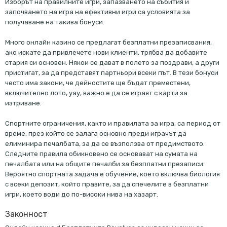
Изборът на правилните игри, запазването на събития и
започването на игра на ефективни игри са условията за
получаване на такива бонуси.
Много онлайн казино се предлагат безплатни презаписвания,
ако искате да привлечете нови клиенти, трябва да добавите
стария си основен. Някои се дават в полето за поздрави, а други
пристигат, за да представят партньори всеки път. В тези бонуси
често има закони, че дейностите ще бъдат преместени,
включително лото, уау, важно е да се играят с карти за
изтриване.
Спортните ограничения, както и правилата за игра, са период от
време, през който се залага основно преди играчът да
елиминира печалбата, за да се възползва от предимството.
Следните правила обикновено се основават на сумата на
печалбата или на общите печалби за безплатни презаписи.
Вероятно спортната задача е обучение, което включва биология
с всеки депозит, който правите, за да спечелите в безплатни
игри, което води до по-високи нива на хазарт.
Законност