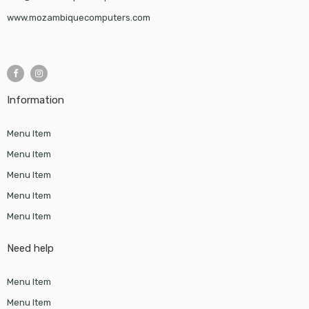
www.mozambiquecomputers.com
Information
Menu Item
Menu Item
Menu Item
Menu Item
Menu Item
Need help
Menu Item
Menu Item