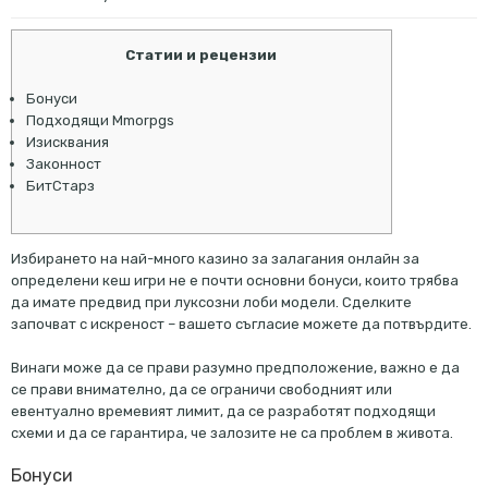
Статии и рецензии
Бонуси
Подходящи Mmorpgs
Изисквания
Законност
БитСтарз
Избирането на най-много казино за залагания онлайн за
определени кеш игри не е почти основни бонуси, които трябва
да имате предвид при луксозни лоби модели.
Сделките
започват с искреност – вашето съгласие можете да потвърдите.
Винаги може да се прави разумно предположение, важно е да
се прави внимателно, да се ограничи свободният или
евентуално времевият лимит, да се разработят подходящи
схеми и да се гарантира, че залозите не са проблем в живота.
Бонуси