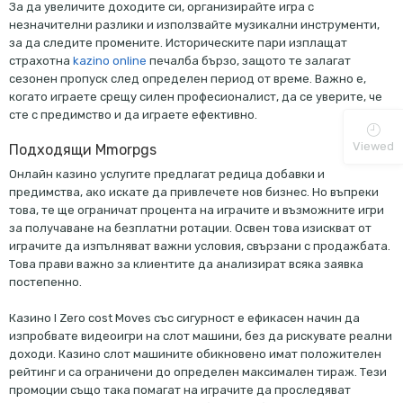
За да увеличите доходите си, организирайте игра с
незначителни разлики и използвайте музикални инструменти,
за да следите промените. Историческите пари изплащат
страхотна
kazino online
печалба бързо, защото те залагат
сезонен пропуск след определен период от време. Важно е,
когато играете срещу силен професионалист, да се уверите, че
сте с предимство и да играете ефективно.
Viewed
Подходящи Mmorpgs
Онлайн казино услугите предлагат редица добавки и
предимства, ако искате да привлечете нов бизнес. Но въпреки
това, те ще ограничат процента на играчите и възможните игри
за получаване на безплатни ротации. Освен това изискват от
играчите да изпълняват важни условия, свързани с продажбата.
Това прави важно за клиентите да анализират всяка заявка
постепенно.
Казино l Zero cost Moves със сигурност е ефикасен начин да
изпробвате видеоигри на слот машини, без да рискувате реални
доходи. Казино слот машините обикновено имат положителен
рейтинг и са ограничени до определен максимален тираж. Тези
промоции също така помагат на играчите да проследяват