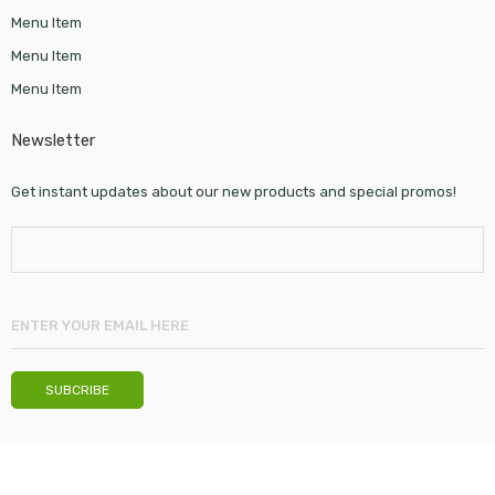
Menu Item
Menu Item
Menu Item
Newsletter
Get instant updates about our new products and special promos!