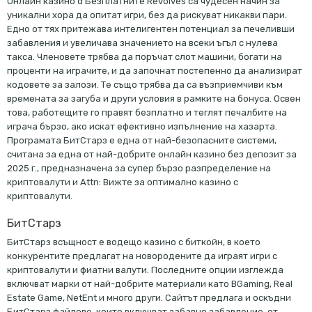
Онлайн казино d Безплатните Revolves са чудесен начин за
уникални хора да опитат игри, без да рискуват никакви пари.
Едно от тях притежава интелигентен потенциал за печеливши
забавления и увеличава значението на всеки ъгъл с нулева
такса. Членовете трябва да поръчат слот машини, богати на
проценти на играчите, и да започнат постепенно да анализират
кодовете за залози. Те също трябва да са възприемчиви към
времената за загуба и други условия в рамките на бонуса. Освен
това, работещите го правят безплатно и теглят печалбите на
играча бързо, ако искат ефективно изпълнение на хазарта.
Програмата БитСтарз е една от най-безопасните системи,
считана за една от най-добрите онлайн казино без депозит за
2025 г., предназначена за супер бързо разпределение на
криптовалути и Attn: Вижте за оптимално казино с
криптовалути.
БитСтарз
БитСтарз всъщност е водещо казино с биткойн, в което
конкурентите предлагат на новородените да играят игри с
криптовалути и фиатни валути. Последните опции изглежда
включват марки от най-добрите материали като BGaming, Real
Estate Game, NetEnt и много други. Сайтът предлага и оскъдни
БитСтарз файлове, които включват забавно забавление, от