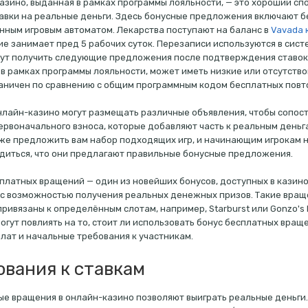
азино, выданная в рамках программы лояльности, — это хороший сп
авки на реальные деньги. Здесь бонусные предложения включают б
ным игровым автоматом. Лекарства поступают на баланс в
Vavada 
е занимает пред 5 рабочих суток. Перезаписи используются в систе
ут получить следующие предложения после подтверждения ставок 
в рамках программы лояльности, может иметь низкие или отсутство
аничен по сравнению с общим программным кодом бесплатных повт
лайн-казино могут размещать различные объявления, чтобы сопоста
ервоначального взноса, которые добавляют часть к реальным день
е предложить вам набор подходящих игр, и начинающим игрокам н
диться, что они предлагают правильные бонусные предложения.
платных вращений — один из новейших бонусов, доступных в казино,
с возможностью получения реальных денежных призов. Такие вращ
привязаны к определённым слотам, например, Starburst или Gonzo's 
огут повлиять на то, стоит ли использовать бонус бесплатных вра
лат и начальные требования к участникам.
ования к ставкам
ые вращения в онлайн-казино позволяют выиграть реальные деньг