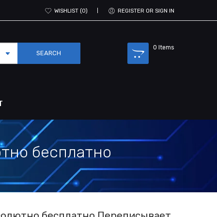
WISHLIST
0
REGISTER OR SIGN IN
0
Items
T
ютно бесплатно
бсолютно бесплатно Переписывает