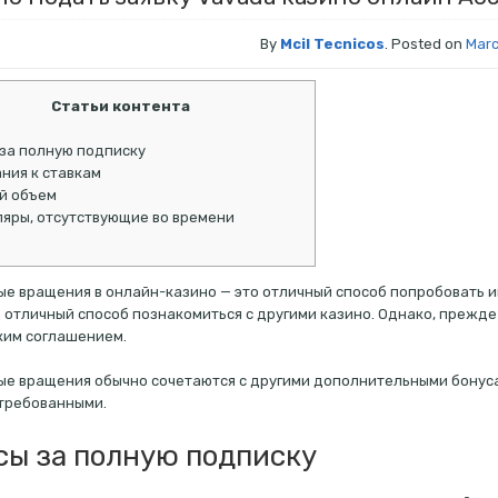
By
Mcil Tecnicos
.
Posted on
Marc
Статьи контента
за полную подписку
ния к ставкам
й объем
яры, отсутствующие во времени
е вращения в онлайн-казино — это отличный способ попробовать и
 отличный способ познакомиться с другими казино. Однако, прежде
ким соглашением.
е вращения обычно сочетаются с другими дополнительными бонуса
стребованными.
сы за полную подписку