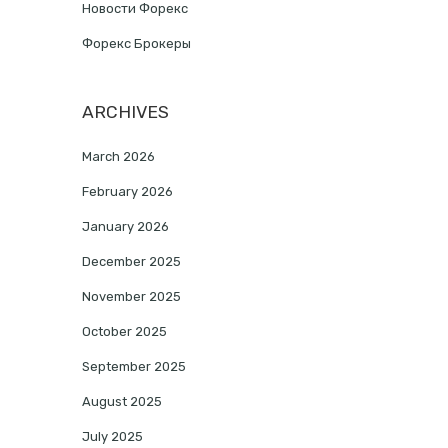
Новости Форекс
Форекс Брокеры
ARCHIVES
March 2026
February 2026
January 2026
December 2025
November 2025
October 2025
September 2025
August 2025
July 2025