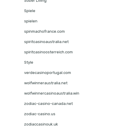
Sober Living
Spiele
spielen
spinmachofrance.com
spiritcasinoaustralia.net
spiritcasinoosterreich.com
Style
verdecasinoportugal.com
wolfwinneraustralia.net
wolfwinnercasinoaustralia.win
zodiac-casino-canada.net
zodiac-casino.us
zodiaccasinouk.uk