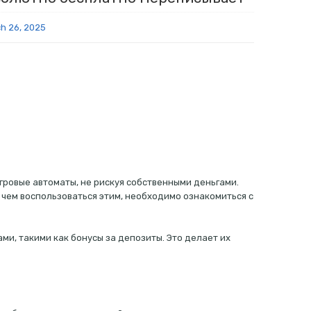
h 26, 2025
гровые автоматы, не рискуя собственными деньгами.
 чем воспользоваться этим, необходимо ознакомиться с
ми, такими как бонусы за депозиты.
Это делает их