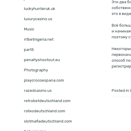
Эти два б
собственн
luckyhunteruk.uk
это в вид
luxurycasino.us
Всё больш
Music
и начиная
поэтому с
n1betnigeria.net
Некоторые
part5
первонача
penaltyshootout.eu
способ по
регистрир
Photography
playcrocoespana.com
razedcasino.us
Posted in
retrobetdeutschland.com
rollxodeutschland.com
slotmafiadeutschland.com