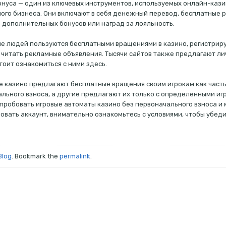
онуса — один из ключевых инструментов, используемых онлайн-кази
ого бизнеса. Они включают в себя денежный перевод, бесплатные 
е дополнительных бонусов или наград за лояльность.
е людей пользуются бесплатными вращениями в казино, регистрир
 читать рекламные объявления. Тысячи сайтов также предлагают л
тоит ознакомиться с ними здесь.
 казино предлагают бесплатные вращения своим игрокам как часть 
льного взноса, а другие предлагают их только с определёнными и
пробовать игровые автоматы казино без первоначального взноса и 
овать аккаунт, внимательно ознакомьтесь с условиями, чтобы убеди
Blog
. Bookmark the
permalink
.