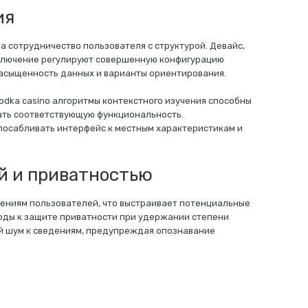
ия
 сотрудничество пользователя с структурой. Девайс,
одключение регулируют совершенную конфигурацию
асыщенность данных и варианты ориентирования.
odka casino алгоритмы контекстного изучения способны
ать соответствующую функциональность.
посабливать интерфейс к местным характеристикам и
й и приватностью
ениям пользователей, что выстраивает потенциальные
оды к защите приватности при удержании степени
й шум к сведениям, предупреждая опознавание