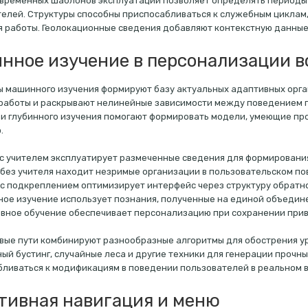
 временных шаблонов эксплуатации позволяет определять периоды 
елей. Структуры способны приспосабливаться к служебным циклам,
 работы. Геолокационные сведения добавляют контекстную данные
нное изучение в персонализации в
ы машинного изучения формируют базу актуальных адаптивных орг
аботы и раскрывают нелинейные зависимости между поведением по
и глубинного изучения помогают формировать модели, умеющие пр
.
с учителем эксплуатирует размеченные сведения для формировани
без учителя находит незримые организации в пользовательском п
с подкреплением оптимизирует интерфейс через структуру обратн
ое изучение использует познания, полученные на единой объедине
вное обучение обеспечивает персонализацию при сохранении при
вые пути комбинируют разнообразные алгоритмы для обострения у
ый бустинг, случайные леса и другие техники для генерации проч
ливаться к модификациям в поведении пользователей в реальном 
тивная навигация и меню