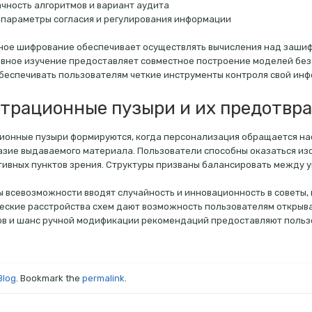
чность алгоритмов и вариант аудита
 параметры согласия и регулирования информации
ное шифрование обеспечивает осуществлять вычисления над зашиф
вное изучение предоставляет совместное построение моделей без
беспечивать пользователям четкие инструменты контроля свой инф
трационные пузыри и их предотвр
онные пузыри формируются, когда персонализация обращается нас
азие выдаваемого материала. Пользователи способны оказаться и
ивных пунктов зрения. Структуры призваны балансировать между 
 всевозможности вводят случайность и инновационность в советы
ские расстройства схем дают возможность пользователям открыва
в и шанс ручной модификации рекомендаций предоставляют пользо
Blog
. Bookmark the
permalink
.