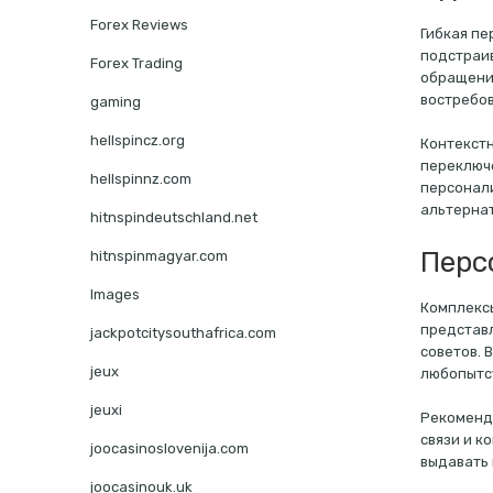
Forex Reviews
Гибкая п
подстраив
Forex Trading
обращени
востребо
gaming
hellspincz.org
Контекст
переключе
hellspinnz.com
персонали
альтерна
hitnspindeutschland.net
Перс
hitnspinmagyar.com
Images
Комплекс
представ
jackpotcitysouthafrica.com
советов. 
jeux
любопытс
jeuxi
Рекоменд
связи и к
joocasinoslovenija.com
выдавать 
joocasinouk.uk