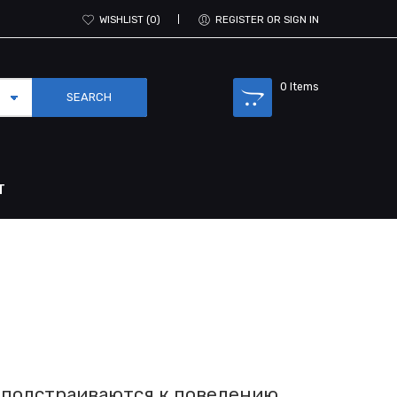
WISHLIST
0
REGISTER OR SIGN IN
0
Items
T
аиваются к поведению
 подстраиваются к поведению