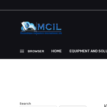
HOME
EQUIPMENT AND SOL
BROWSER
Каким способом интер
Home
Blog
Search
К