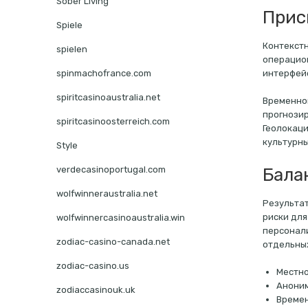
Sober Living
Прис
Spiele
Контекстн
spielen
операцион
spinmachofrance.com
интерфейс
spiritcasinoaustralia.net
Временной
прогнозир
spiritcasinoosterreich.com
Геолокаци
культурны
Style
Бала
verdecasinoportugal.com
wolfwinneraustralia.net
Результат
риски для
wolfwinnercasinoaustralia.win
персонал
zodiac-casino-canada.net
отдельны
zodiac-casino.us
Местно
Аноним
zodiaccasinouk.uk
Времен