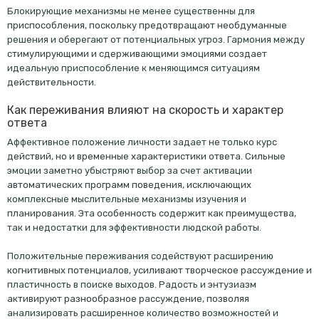
Блокирующие механизмы не менее существенны для
приспособления, поскольку предотвращают необдуманные
решения и оберегают от потенциальных угроз. Гармония между
стимулирующими и сдерживающими эмоциями создает
идеальную приспособление к меняющимся ситуациям
действительности.
Как переживания влияют на скорость и характер
ответа
Аффективное положение личности задает не только курс
действий, но и временные характеристики ответа. Сильные
эмоции заметно убыстряют выбор за счет активации
автоматических программ поведения, исключающих
комплексные мыслительные механизмы изучения и
планирования. Эта особенность содержит как преимущества,
так и недостатки для эффективности людской работы.
Положительные переживания содействуют расширению
когнитивных потенциалов, усиливают творческое рассуждение и
пластичность в поиске выходов. Радость и энтузиазм
активируют разнообразное рассуждение, позволяя
анализировать расширенное количество возможностей и