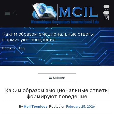
0
0
Каким образом эмоциональные ответы
формируют поведение
Home
Blog
Sidebar
Каким образом эмоциональные ответы
формируют поведение
By
Mcil Tecnicos
.
Posted on
February 25, 2026