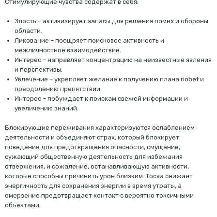
Стимулирующие чувства содержат в себя:
Злость – активизирует запасы для решения помех и обороны
области.
Ликование – поощряет поисковое активность и
межличностное взаимодействие.
Интерес – направляет концентрацию на неизвестные явления
и перспективы.
Увлечение – укрепляет желание к получению плана riobet и
преодолению препятствий.
Интерес – побуждает к поискам свежей информации и
увеличению знаний.
Блокирующие переживания характеризуются ослаблением
деятельности и объединяют страх, который блокирует
поведение для предотвращения опасности, смущение,
сужающий общественную деятельность для избежания
отвержения, и сожаление, останавливающую активности,
которые способны причинить урон близким. Тоска снижает
энергичность для сохранения энергии в время утраты, а
омерзение предотвращает контакт с вероятно токсичными
объектами.