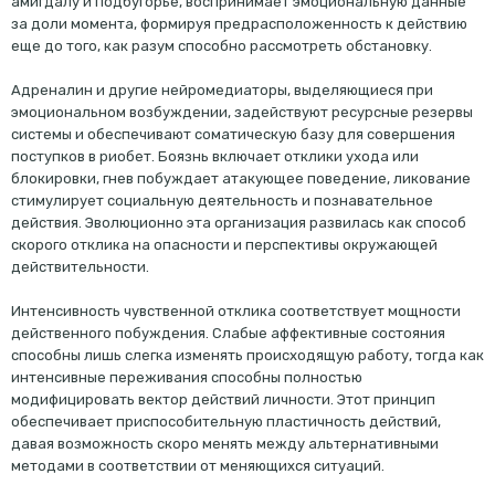
амигдалу и подбугорье, воспринимает эмоциональную данные
за доли момента, формируя предрасположенность к действию
еще до того, как разум способно рассмотреть обстановку.
Адреналин и другие нейромедиаторы, выделяющиеся при
эмоциональном возбуждении, задействуют ресурсные резервы
системы и обеспечивают соматическую базу для совершения
поступков в риобет. Боязнь включает отклики ухода или
блокировки, гнев побуждает атакующее поведение, ликование
стимулирует социальную деятельность и познавательное
действия. Эволюционно эта организация развилась как способ
скорого отклика на опасности и перспективы окружающей
действительности.
Интенсивность чувственной отклика соответствует мощности
действенного побуждения. Слабые аффективные состояния
способны лишь слегка изменять происходящую работу, тогда как
интенсивные переживания способны полностью
модифицировать вектор действий личности. Этот принцип
обеспечивает приспособительную пластичность действий,
давая возможность скоро менять между альтернативными
методами в соответствии от меняющихся ситуаций.