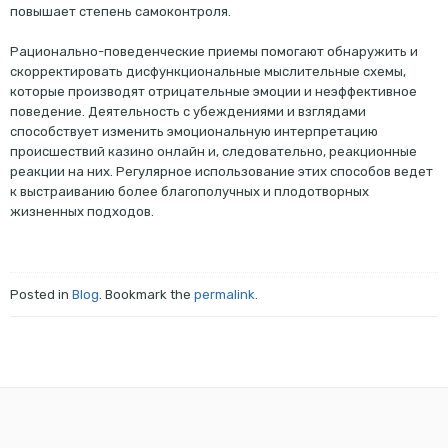
повышает степень самоконтроля.
Рационально-поведенческие приемы помогают обнаружить и
скорректировать дисфункциональные мыслительные схемы,
которые производят отрицательные эмоции и неэффективное
поведение. Деятельность с убеждениями и взглядами
способствует изменить эмоциональную интерпретацию
происшествий казино онлайн и, следовательно, реакционные
реакции на них. Регулярное использование этих способов ведет
к выстраиванию более благополучных и плодотворных
жизненных подходов.
Posted in
Blog
. Bookmark the
permalink
.