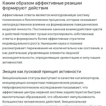
Каким образом аффективные реакции
формируют действия
Аффективные ответы являются многоуровневую систему
психических и биологических процессов, которые оказывают
непосредственное влияние на формирование поведенческих
моделей личности. Постижение законов взаимодействия чувств
и действий позволяет лучше контролировать собственные
ответы и формировать более эффективные стратегии
индивидуального роста. Нынешняя наука о психике
рассматривает переживания не исключительно как состояния, а
как деятельные управляющие элементы людской
жизнедеятельности, определяющие ориентацию и силу наших
активностей.
Эмоция как пусковой принцип активности
Эмоциональные статусы выступают в качестве катализаторов,
инициирующих конкретные поведенческие реакции.
Нейрофизиологические исследования показывают, что
аффективные центры нервной системы задействуются быстрее
мыслительных образований, что объясняет импульсивность
большинства человеческих действий. Эмоциональная