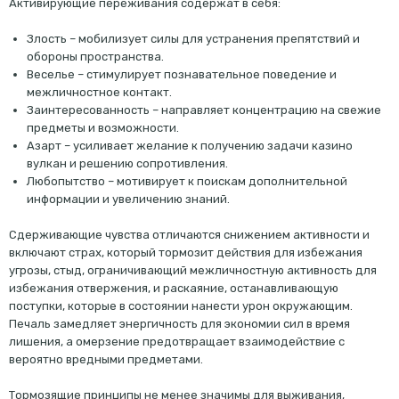
Активирующие переживания содержат в себя:
Злость – мобилизует силы для устранения препятствий и
обороны пространства.
Веселье – стимулирует познавательное поведение и
межличностное контакт.
Заинтересованность – направляет концентрацию на свежие
предметы и возможности.
Азарт – усиливает желание к получению задачи казино
вулкан и решению сопротивления.
Любопытство – мотивирует к поискам дополнительной
информации и увеличению знаний.
Сдерживающие чувства отличаются снижением активности и
включают страх, который тормозит действия для избежания
угрозы, стыд, ограничивающий межличностную активность для
избежания отвержения, и раскаяние, останавливающую
поступки, которые в состоянии нанести урон окружающим.
Печаль замедляет энергичность для экономии сил в время
лишения, а омерзение предотвращает взаимодействие с
вероятно вредными предметами.
Тормозящие принципы не менее значимы для выживания,