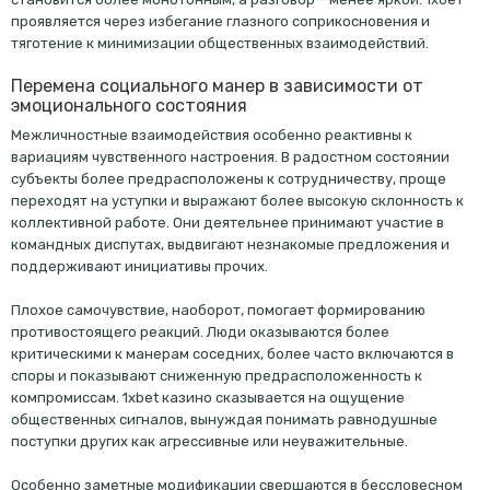
проявляется через избегание глазного соприкосновения и
тяготение к минимизации общественных взаимодействий.
Перемена социального манер в зависимости от
эмоционального состояния
Межличностные взаимодействия особенно реактивны к
вариациям чувственного настроения. В радостном состоянии
субъекты более предрасположены к сотрудничеству, проще
переходят на уступки и выражают более высокую склонность к
коллективной работе. Они деятельнее принимают участие в
командных диспутах, выдвигают незнакомые предложения и
поддерживают инициативы прочих.
Плохое самочувствие, наоборот, помогает формированию
противостоящего реакций. Люди оказываются более
критическими к манерам соседних, более часто включаются в
споры и показывают сниженную предрасположенность к
компромиссам. 1xbet казино сказывается на ощущение
общественных сигналов, вынуждая понимать равнодушные
поступки других как агрессивные или неуважительные.
Особенно заметные модификации свершаются в бессловесном