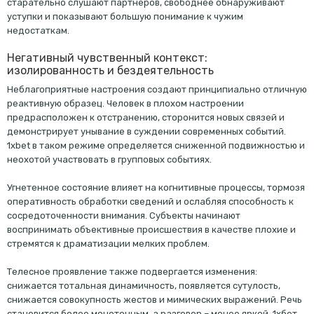
старательно слушают партнеров, свободнее обнаруживают
уступки и показывают большую понимание к чужим
недостаткам.
Негативный чувственный контекст:
изолированность и бездеятельность
Неблагоприятные настроения создают принципиально отличную
реактивную образец. Человек в плохом настроении
предрасположен к отстранению, сторонится новых связей и
демонстрирует унывание в суждении современных событий.
1xbet в таком режиме определяется сниженной подвижностью и
неохотой участвовать в групповых событиях.
Угнетенное состояние влияет на когнитивные процессы, тормозя
оперативность обработки сведений и ослабляя способность к
сосредоточенности внимания. Субъекты начинают
воспринимать объективные происшествия в качестве плохие и
стремятся к драматизации мелких проблем.
Телесное проявление также подвергается изменения:
снижается тотальная динамичность, появляется сутулость,
снижается совокупность жестов и мимических выражений. Речь
становится более монотонным, а разговор – менее яркой. 1хбет