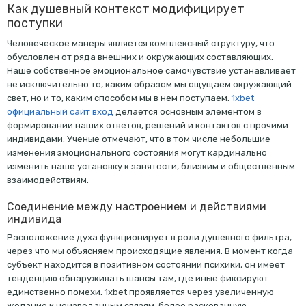
Как душевный контекст модифицирует
поступки
Человеческое манеры является комплексный структуру, что
обусловлен от ряда внешних и окружающих составляющих.
Наше собственное эмоциональное самочувствие устанавливает
не исключительно то, каким образом мы ощущаем окружающий
свет, но и то, каким способом мы в нем поступаем.
1xbet
официальный сайт вход
делается основным элементом в
формировании наших ответов, решений и контактов с прочими
индивидами. Ученые отмечают, что в том числе небольшие
изменения эмоционального состояния могут кардинально
изменить наше установку к занятости, близким и общественным
взаимодействиям.
Соединение между настроением и действиями
индивида
Расположение духа функционирует в роли душевного фильтра,
через что мы объясняем происходящие явления. В момент когда
субъект находится в позитивном состоянии психики, он имеет
тенденцию обнаруживать шансы там, где иные фиксируют
единственно помехи. 1xbet проявляется через увеличенную
желание к неизведанным связям, более раскованную