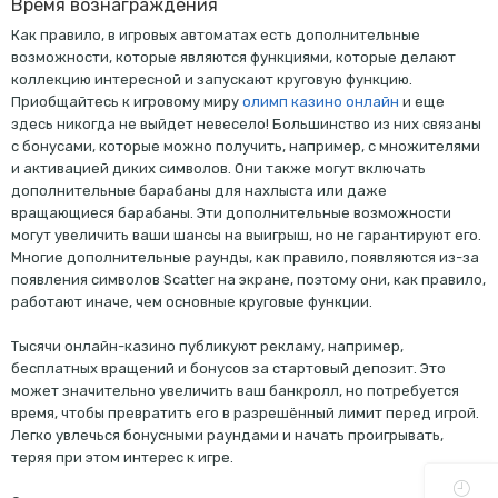
Время вознаграждения
Как правило, в игровых автоматах есть дополнительные
возможности, которые являются функциями, которые делают
коллекцию интересной и запускают круговую функцию.
Приобщайтесь к игровому миру
олимп казино онлайн
и еще
здесь никогда не выйдет невесело! Большинство из них связаны
с бонусами, которые можно получить, например, с множителями
и активацией диких символов. Они также могут включать
дополнительные барабаны для нахлыста или даже
вращающиеся барабаны. Эти дополнительные возможности
могут увеличить ваши шансы на выигрыш, но не гарантируют его.
Многие дополнительные раунды, как правило, появляются из-за
появления символов Scatter на экране, поэтому они, как правило,
работают иначе, чем основные круговые функции.
Тысячи онлайн-казино публикуют рекламу, например,
бесплатных вращений и бонусов за стартовый депозит. Это
может значительно увеличить ваш банкролл, но потребуется
время, чтобы превратить его в разрешённый лимит перед игрой.
Легко увлечься бонусными раундами и начать проигрывать,
теряя при этом интерес к игре.