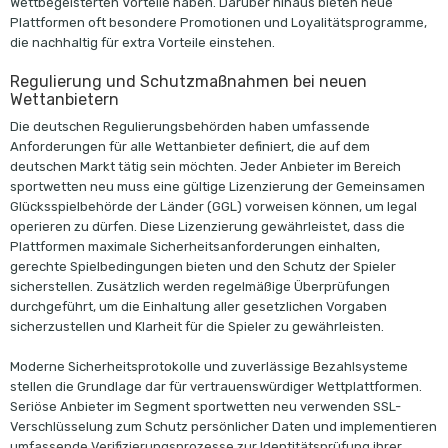
Wettbegeisterten Vorteile haben. Darüber hinaus bieten neue
Plattformen oft besondere Promotionen und Loyalitätsprogramme,
die nachhaltig für extra Vorteile einstehen.
Regulierung und Schutzmaßnahmen bei neuen
Wettanbietern
Die deutschen Regulierungsbehörden haben umfassende
Anforderungen für alle Wettanbieter definiert, die auf dem
deutschen Markt tätig sein möchten. Jeder Anbieter im Bereich
sportwetten neu muss eine gültige Lizenzierung der Gemeinsamen
Glücksspielbehörde der Länder (GGL) vorweisen können, um legal
operieren zu dürfen. Diese Lizenzierung gewährleistet, dass die
Plattformen maximale Sicherheitsanforderungen einhalten,
gerechte Spielbedingungen bieten und den Schutz der Spieler
sicherstellen. Zusätzlich werden regelmäßige Überprüfungen
durchgeführt, um die Einhaltung aller gesetzlichen Vorgaben
sicherzustellen und Klarheit für die Spieler zu gewährleisten.
Moderne Sicherheitsprotokolle und zuverlässige Bezahlsysteme
stellen die Grundlage dar für vertrauenswürdiger Wettplattformen.
Seriöse Anbieter im Segment sportwetten neu verwenden SSL-
Verschlüsselung zum Schutz persönlicher Daten und implementieren
umfassende Verifizierungsprozesse zur Identitätsprüfung ihrer