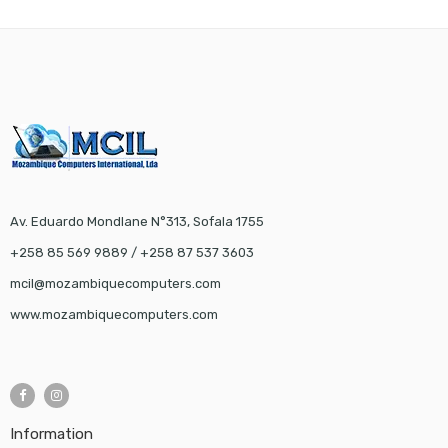
Av. Eduardo Mondlane N°313, Sofala 1755
+258 85 569 9889 / +258 87 537 3603
mcil@mozambiquecomputers.com
www.mozambiquecomputers.com
Information