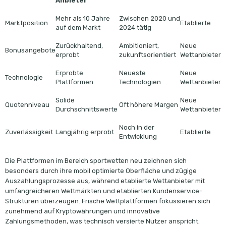
Anbieter
Mehr als 10 Jahre
Zwischen 2020 und
Marktposition
Etablierte
auf dem Markt
2024 tätig
Zurückhaltend,
Ambitioniert,
Neue
Bonusangebote
erprobt
zukunftsorientiert
Wettanbieter
Erprobte
Neueste
Neue
Technologie
Plattformen
Technologien
Wettanbieter
Solide
Neue
Quotenniveau
Oft höhere Margen
Durchschnittswerte
Wettanbieter
Noch in der
Zuverlässigkeit
Langjährig erprobt
Etablierte
Entwicklung
Die Plattformen im Bereich sportwetten neu zeichnen sich
besonders durch ihre mobil optimierte Oberfläche und zügige
Auszahlungsprozesse aus, während etablierte Wettanbieter mit
umfangreicheren Wettmärkten und etablierten Kundenservice-
Strukturen überzeugen. Frische Wettplattformen fokussieren sich
zunehmend auf Kryptowährungen und innovative
Zahlungsmethoden, was technisch versierte Nutzer anspricht.