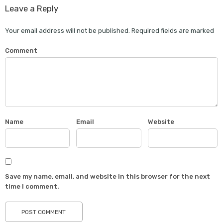
Leave a Reply
Your email address will not be published.
Required fields are marked
Comment
Name
Email
Website
Save my name, email, and website in this browser for the next
time I comment.