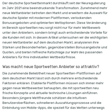
Der deutsche Sportwettenmarkt durchläuft seit der Neuregulierung
im Jahr 2021 eine beeindruckende Transformation. Zunehmend mehr
neue Wettanbieter betreten den Markt und erweitern die Auswahl für
deutsche Spieler mit modernen Plattformen, verlockenden
Bonusangeboten und optimierten Wettoptionen. Diese Veränderung
im Bereich sportwetten neu sorgt nicht nur für mehr Wettbewerb
unter den Anbietern, sondern bringt auch entscheidende Vorteile für
die Kunden mit sich. In diesem Artikel untersuchen wir die wichtigsten
neuen Wettanbieter auf dem deutschen Markt, analysieren ihre
Stärken und Besonderheiten, gegenüberstellen Bonusangebote und
Quoten, und bieten hilfreiche Ratschläge zur Wahl des passenden
Anbieters für Ihre individuellen Wettbedürfnisse.
Was macht neue Sportwetten Anbieter so attraktiv?
Die zunehmende Beliebtheit neuer Sportwetten-Plattformen auf
dem deutschen Markt lässt sich durch mehrere entscheidende
Faktoren erklären. Etablierte Plattformen müssen sich immer mehr
gegen neue Wettbewerber behaupten, die mit sportwetten neu
frische Konzepte und aktuelle technische Lösungen einführen.
Besonders jüngere Wettfreunde schätzen die intuitiven
Benutzeroberflächen, schnelleren Auszahlungsprozesse und die
Einbindung von Mobile-Apps, die speziell für das Wetten unterwegs