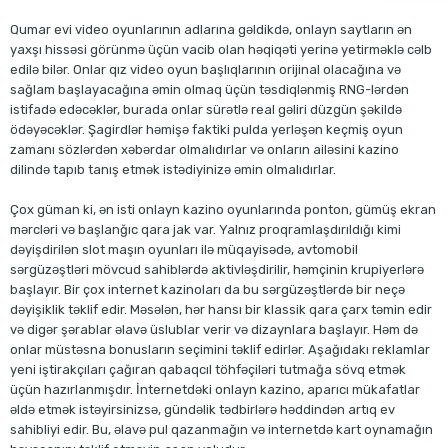
Qumar evi video oyunlarının adlarına gəldikdə, onlayn saytların ən
yaxşı hissəsi görünmə üçün vacib olan həqiqəti yerinə yetirməklə cəlb
edilə bilər. Onlar qız video oyun başlıqlarının orijinal olacağına və
sağlam başlayacağına əmin olmaq üçün təsdiqlənmiş RNG-lərdən
istifadə edəcəklər, burada onlar sürətlə real gəliri düzgün şəkildə
ödəyəcəklər. Şagirdlər həmişə faktiki pulda yerləşən keçmiş oyun
zamanı sözlərdən xəbərdar olmalıdırlar və onların ailəsini kazino
dilində tapıb tanış etmək istədiyinizə əmin olmalıdırlar.
Çox güman ki, ən isti onlayn kazino oyunlarında ponton, gümüş ekran
mərcləri və başlanğıc qara jak var. Yalnız proqramlaşdırıldığı kimi
dəyişdirilən slot maşın oyunları ilə müqayisədə, avtomobil
sərgüzəştləri mövcud sahiblərdə aktivləşdirilir, həmçinin krupiyerlərə
başlayır. Bir çox internet kazinoları da bu sərgüzəştlərdə bir neçə
dəyişiklik təklif edir. Məsələn, hər hansı bir klassik qara çarx təmin edir
və digər şərablar əlavə üslublar verir və dizaynlara başlayır. Həm də
onlar müstəsna bonusların seçimini təklif edirlər. Aşağıdakı reklamlar
yeni iştirakçıları çağıran qabaqcıl töhfəçiləri tutmağa sövq etmək
üçün hazırlanmışdır. İnternetdəki onlayn kazino, aparıcı mükafatlar
əldə etmək istəyirsinizsə, gündəlik tədbirlərə həddindən artıq ev
sahibliyi edir. Bu, əlavə pul qazanmağın və internetdə kart oynamağın