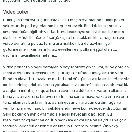
həyəcanını təklif etməyin asan yoludur.
Video poker
Gümüş ekranlı oyun, şübhəsiz ki, slot maşın oyunlarında dəbli poker
sektorunda golf oyunlarının bir qumar evidir. Bu, dəfələrlə şansınızı
sınamaq üçün ağıllı bir yoldur, buna baxmayaraq, əyləncəli bir məna
ola bilər. Müxtəlif müxtəlif sərgüzəştləri dəstəkləməklə yanaşı, onlayn
video oynatma pulsuz formalara malikdir, bu da üzvlərin işə
götürməsinə imkan verir ki, siz əvvəllər real pulla məşğul olan öz
üsullarını təkmilləşdirməlisiniz.
Video poker ilə əlaqəli versiyanın böyük strategiyası var, buna görə də
tarixi araşdırma keçmişdə real pul üçün istifadə etməyə imkan verir.
Bundan əlavə, bu linzaların metod kimi düzgün icrası lazım idi. Əgər siz
çoxlu sərinləşdirici içkilərdən yorulsanız və tədarük etsəniz, ehtimal ki,
ayaqların möhtəşəm qızartısına çevrilən ciddi tələlər yarada bilərsiniz.
Nəhayət, ən azı, onu bir oyun sisteminə sərf etməyə vaxt ayırın və onu
tənzimləməyə başlayın. Bu, bahalı qüsurları aradan qaldırmağa və
yeni bir pişiyi yumşaq bir şəkildə endirməyə kömək edəcəkdir. Uğurlar!
Şəkil poker-onlayn oynamaqla əlaqəli həyəcanı daxil edin. Bu
inanılmaz zövq verir və qolfun möhkəm dövrəsinə başlayır! Daha çox
təcrübə ilə liderlik qazanma ehtimalınızı artıra bilərsiniz. Ən yaxşı
hədiyyə, C, Kraliça, Mil və hər birinizlə eyni əlaqədə olan Royal