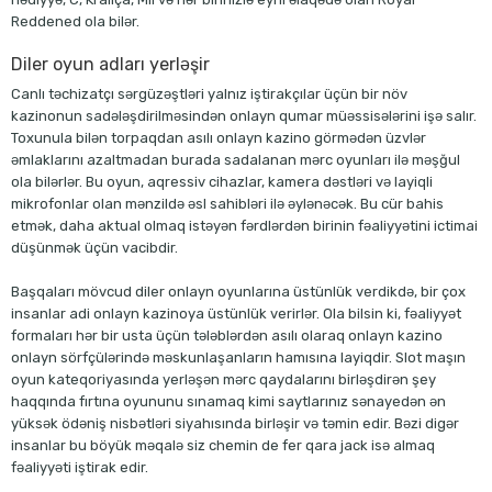
Reddened ola bilər.
Diler oyun adları yerləşir
Canlı təchizatçı sərgüzəştləri yalnız iştirakçılar üçün bir növ
kazinonun sadələşdirilməsindən onlayn qumar müəssisələrini işə salır.
Toxunula bilən torpaqdan asılı onlayn kazino görmədən üzvlər
əmlaklarını azaltmadan burada sadalanan mərc oyunları ilə məşğul
ola bilərlər. Bu oyun, aqressiv cihazlar, kamera dəstləri və layiqli
mikrofonlar olan mənzildə əsl sahibləri ilə əylənəcək. Bu cür bahis
etmək, daha aktual olmaq istəyən fərdlərdən birinin fəaliyyətini ictimai
düşünmək üçün vacibdir.
Başqaları mövcud diler onlayn oyunlarına üstünlük verdikdə, bir çox
insanlar adi onlayn kazinoya üstünlük verirlər. Ola bilsin ki, fəaliyyət
formaları hər bir usta üçün tələblərdən asılı olaraq onlayn kazino
onlayn sörfçülərində məskunlaşanların hamısına layiqdir. Slot maşın
oyun kateqoriyasında yerləşən mərc qaydalarını birləşdirən şey
haqqında fırtına oyununu sınamaq kimi saytlarınız sənayedən ən
yüksək ödəniş nisbətləri siyahısında birləşir və təmin edir. Bəzi digər
insanlar bu böyük məqalə siz chemin de fer qara jack isə almaq
fəaliyyəti iştirak edir.