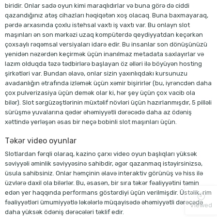
biridir. Onlar sadə oyun kimi maraqlıdırlar və buna görə də ciddi
qazandığınız atəş cihazları həqiqətən xoş olacaq. Buna baxmayaraq,
pərdə arxasında çoxlu istehsal vaxtı iş vaxtı var. Bu onlayn slot
maşınları ən son mərkəzi uzaq kompüterdə qeydiyyatdan keçərkən
çoxsaylı rəqəmsal versiyaları idarə edir. Bu insanlar son dönüşünüzü
yenidən nəzərdən keçirmək üçün inanılmaz metadata saxlayırlar və
lazım olduqda təzə tədbirlərə başlayan öz əlləri ilə böyüyən hosting
şirkətləri var. Bundan əlavə, onlar sizin yaxınlıqdakı kursunuzu
avadanlığın ətrafında izləmək üçün xəmir bişirirlər (bu, iyrəncdən daha
çox pulverizasiya üçün demək olar ki, hər şey üçün çox vacib ola
bilər). Slot sərgüzəştlərinin müxtəlif növləri üçün hazırlanmışdır, 5 pilləli
sürüşmə yuvalarına qədər əhəmiyyətli dərəcədə daha az ödəniş
xəttində yerləşən əsas bir neçə bobinli slot maşınları üçün.
Təkər video oyunlar
Slotlardan fərqli olaraq, kazino çarxı video oyun başlıqları yüksək
səviyyəli əminlik səviyyəsinə sahibdir, əgər qazanmaq istəyirsinizsə,
üsula sahibsiniz. Onlar həmçinin əlavə interaktiv görünüş və hiss ilə
üzvlərə daxil ola bilərlər. Bu, əsasən, bir sıra təkər fəaliyyətini təmin
edən yer haqqında performans göstərdiyi üçün verilmişdir. Üstəlik, rim
fəaliyyətləri ümumiyyətlə ləkələrlə müqayisədə əhəmiyyətli dərəcədə
Viewed
daha yüksək ödəniş dərəcələri təklif edir.