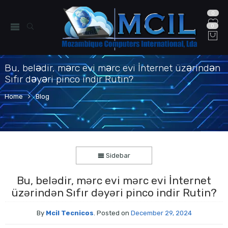
0
0
Bu, belədir, mərc evi mərc evi İnternet üzərindən
Sıfır dəyəri pinco indir Rutin?
Home
Blog
Sidebar
Bu, belədir, mərc evi mərc evi İnternet
üzərindən Sıfır dəyəri pinco indir Rutin?
By
Mcil Tecnicos
.
Posted on
December 29, 2024