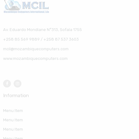
Av. Eduardo Mondlane N°313, Sofala 1755
+258 85 569 9889 / +258 87 537 3603
mcil@mozambiquecomputers.com
www.mozambiquecomputers.com
Information
Menu Item
Menu Item
Menu Item
Menu Item