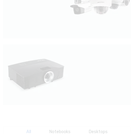
All
Notebooks
Desktops