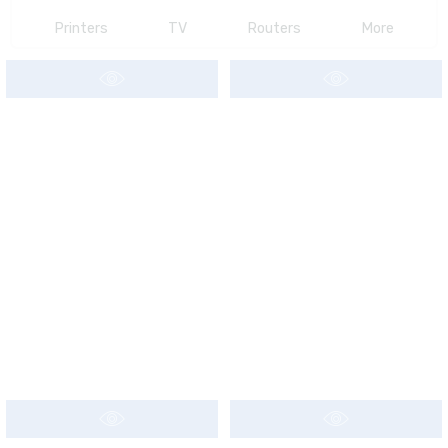
Printers
TV
Routers
More