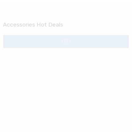
Accessories Hot Deals