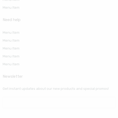
Menu Item
Need help
Menu Item
Menu Item
Menu Item
Menu Item
Menu Item
Newsletter
Get instant updates about our new products and special promos!