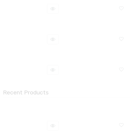
Recent Products